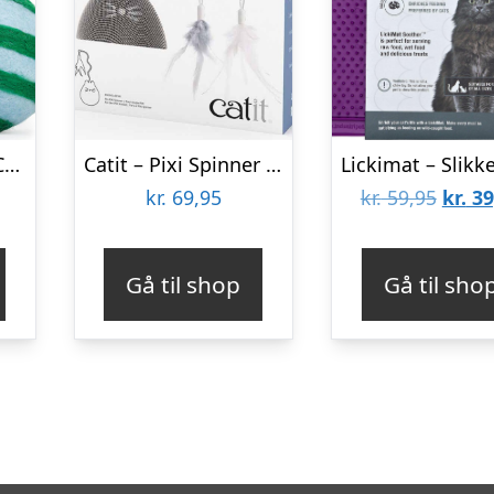
Kikkerland – Kiko Catnip Katteurt Spray Og 2 Uldbolde Sæt
Catit – Pixi Spinner Refresh Kit
Den
kr.
69,95
kr.
59,95
kr.
39
oprin
pris
Gå til shop
Gå til sho
var:
kr. 59