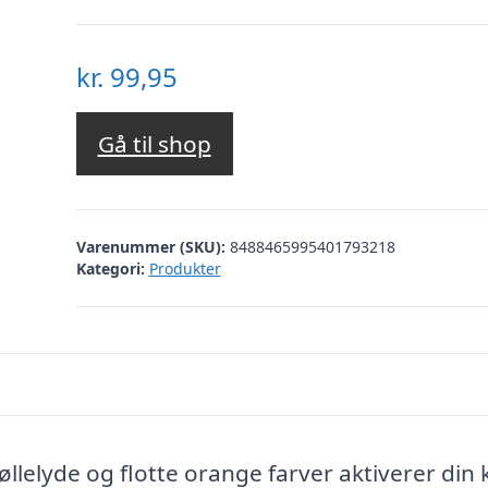
kr.
99,95
Gå til shop
Varenummer (SKU):
8488465995401793218
Kategori:
Produkter
lelyde og flotte orange farver aktiverer din 