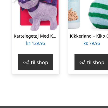
Kattelegetøj Med Katteurt – Crackles – Kong – 9 Cm
kr.
129,95
kr.
79,95
Gå til shop
Gå til shop