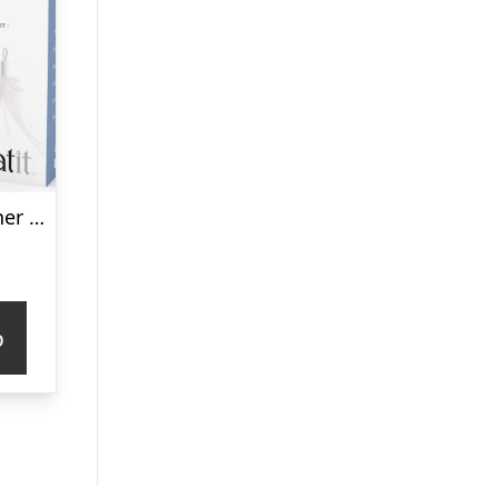
Catit – Pixi Spinner Refresh Kit
p