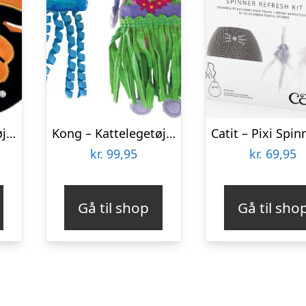
Kong – Kattelegetøj – Flutterz – 34 Cm
Kong – Kattelegetøj Med Katteurt – Kat Og Vandmand
kr.
99,95
kr.
69,95
Gå til shop
Gå til sho